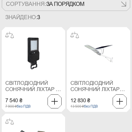
СОРТУВАННЯ:
ЗА ПОРЯДКОМ
ЗНАЙДЕНО:
3
СВІТЛОДІОДНИЙ
СВІТЛОДІОДНИЙ
СОНЯЧНИЙ ЛІХТАР V-
СОНЯЧНИЙ ЛІХТАР
TAC, 40 ВТ, 6000К
SAMSUNG CHIP 50 ВТ,
7 540 ₴
12 830 ₴
6400 K
7 900 ₴
без ПДВ
13 500 ₴
без ПДВ