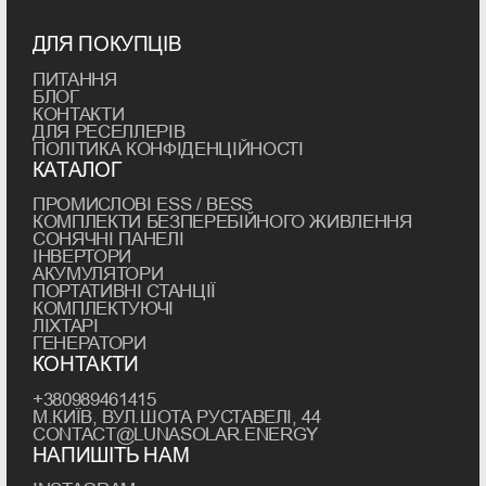
світильники. Вони здатні створити
атмосферу затишку у дворі, підкреслити
ДЛЯ ПОКУПЦІВ
архітектуру будинку, виділити доріжки або
клумби. А ще він дозволяє заощадити на
ПИТАННЯ
БЛОГ
електроенергії та монтажі.
КОНТАКТИ
ДЛЯ РЕСЕЛЛЕРІВ
ПЕРЕВАГИ САДОВИХ
ПОЛІТИКА КОНФІДЕНЦІЙНОСТІ
КАТАЛОГ
ЛІХТАРІВ НА СОНЯЧНИХ
БАТАРЕЯХ
ПРОМИСЛОВІ ESS / BESS
КОМПЛЕКТИ БЕЗПЕРЕБІЙНОГО ЖИВЛЕННЯ
СОНЯЧНІ ПАНЕЛІ
ІНВЕРТОРИ
Сонячні садові ліхтарі вирізняються
АКУМУЛЯТОРИ
компактністю, простотою встановлення
ПОРТАТИВНІ СТАНЦІЇ
та автономною роботою. Їх можна
КОМПЛЕКТУЮЧІ
ЛІХТАРІ
розміщувати вздовж стежок, біля входу
ГЕНЕРАТОРИ
до будинку, навколо альтанки чи басейну.
КОНТАКТИ
І головне — для цього не потрібні дроти,
+380989461415
розетки чи виклик електрика. Просто
М.КИЇВ, ВУЛ.ШОТА РУСТАВЕЛІ, 44
вставляєте ліхтар у землю — і все готово.
CONTACT@LUNASOLAR.ENERGY
НАПИШІТЬ НАМ
Садовий ліхтар на сонячній батареї