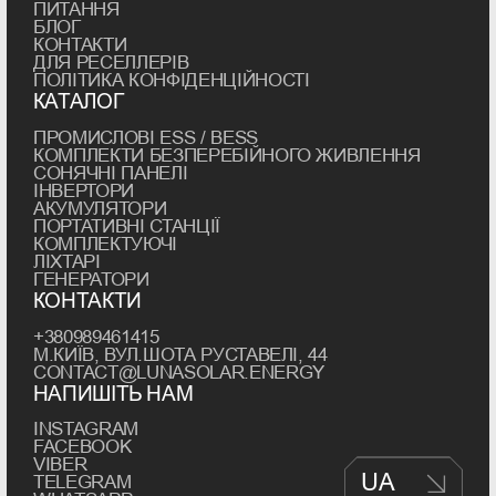
Залежно від типу системи та умов
ПИТАННЯ
БЛОГ
експлуатації використовуються різні
КОНТАКТИ
рішення. Кожен сонячний інвертор має
ДЛЯ РЕСЕЛЛЕРІВ
ПОЛІТИКА КОНФІДЕНЦІЙНОСТІ
своє призначення та оптимальну сферу
КАТАЛОГ
застосування — від приватних будинків
до великих промислових об'єктів.
ПРОМИСЛОВІ ESS / BESS
КОМПЛЕКТИ БЕЗПЕРЕБІЙНОГО ЖИВЛЕННЯ
МЕРЕЖЕВІ ІНВЕРТОРИ ДЛЯ
СОНЯЧНІ ПАНЕЛІ
ІНВЕРТОРИ
РОБОТИ ІЗ ЗАГАЛЬНОЮ
АКУМУЛЯТОРИ
ПОРТАТИВНІ СТАНЦІЇ
ЕЛЕКТРОМЕРЕЖЕЮ
КОМПЛЕКТУЮЧІ
ЛІХТАРІ
ГЕНЕРАТОРИ
Мережеві сонячні інвертори призначені
КОНТАКТИ
для об'єктів, підключених до
+380989461415
централізованої мережі. Вони працюють
М.КИЇВ, ВУЛ.ШОТА РУСТАВЕЛІ, 44
синхронно з нею, передаючи надлишки
CONTACT@LUNASOLAR.ENERGY
енергії в зовнішню мережу і забезпечуючи
НАПИШІТЬ НАМ
максимальний ККД при мінімальних
INSTAGRAM
втратах.
FACEBOOK
VIBER
Сонячні мережеві інвертори найчастіше
UA
TELEGRAM