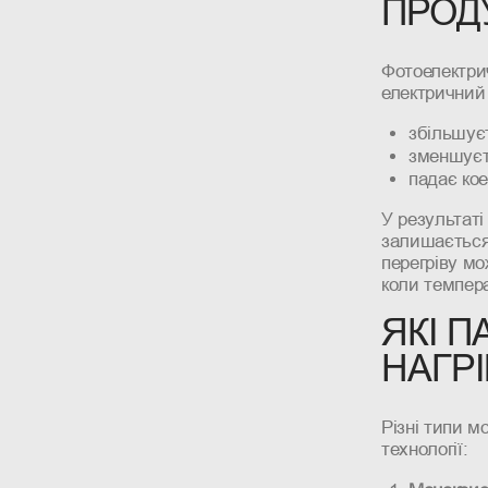
ПРОД
Фотоелектри
електричний 
збільшуєт
зменшуєт
падає кое
У результаті
залишається 
перегріву мо
коли темпер
ЯКІ 
НАГР
Різні типи м
технології: