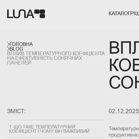
КАТАЛОГ
РІ
ПРОМИСЛОВІ
ГЕНЕРАТОР
РІШЕННЯ Д
КОНТАКТИ
КОМПЛЕКТИ
РІШЕННЯ Д
ВІДПОВІДІ 
СОНЯЧНІ П
РІШЕННЯ Д
ПОЛІТИКА 
ВП
ІНВЕРТОРИ
РІШЕННЯ Д
ГОЛОВНА
АКУМУЛЯТ
РІШЕННЯ Д
BLOG
ПОРТАТИВНІ
ВПЛИВ ТЕМПЕРАТУРНОГО КОЕФІЦІЄНТА 
КОМПЛЕКТУ
КО
НА ЕФЕКТИВНІСТЬ СОНЯЧНИХ 
ЛІХТАРІ
ПАНЕЛЕЙ
СО
ЗМІСТ:
02.12.2025
1. ЩО ТАКЕ ТЕМПЕРАТУРНИЙ
Температурни
КОЕФІЦІЄНТ І ЧОМУ ВІН ВАЖЛИВИЙ
продуктивніс