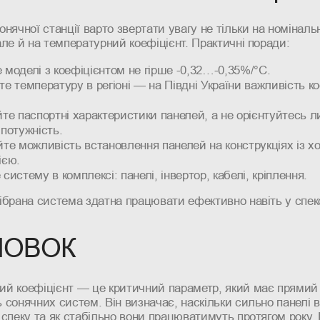
онячної станції варто звертати увагу не тільки на номіналь
але й на температурний коефіцієнт. Практичні поради:
моделі з коефіцієнтом не гірше -0,32…-0,35%/°C.
е температуру в регіоні — на Півдні України важливість к
те паспортні характеристики панелей, а не орієнтуйтесь 
потужність.
те можливість встановлення панелей на конструкціях із х
ією.
систему в комплексі: панелі, інвертор, кабелі, кріплення.
ібрана система здатна працювати ефективно навіть у спек
НОВОК
ий коефіцієнт — це критичний параметр, який має прямий
 сонячних систем. Він визначає, наскільки сильно панелі 
 спеку та як стабільно вони працюватимуть протягом року.