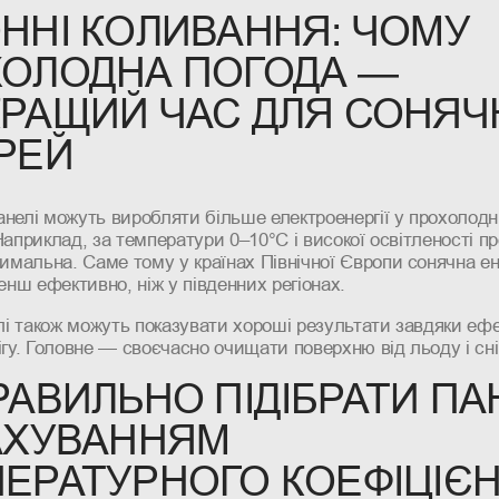
ННІ КОЛИВАННЯ: ЧОМУ
ОЛОДНА ПОГОДА —
РАЩИЙ ЧАС ДЛЯ СОНЯЧ
РЕЙ
анелі можуть виробляти більше електроенергії у прохолодні
 Наприклад, за температури 0–10°C і високої освітленості п
мальна. Саме тому у країнах Північної Європи сонячна ен
нш ефективно, ніж у південних регіонах.
і також можуть показувати хороші результати завдяки ефе
нігу. Головне — своєчасно очищати поверхню від льоду і сніг
РАВИЛЬНО ПІДІБРАТИ ПА
АХУВАННЯМ
ЕРАТУРНОГО КОЕФІЦІЄ