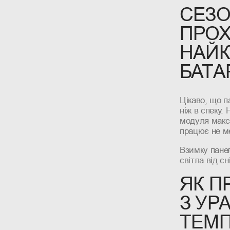
СЕЗО
ПРОХ
НАЙК
БАТА
Цікаво, що п
ніж в спеку.
модуля макси
працює не ме
Взимку панел
світла від с
ЯК П
З УР
ТЕМП