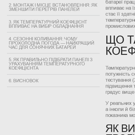
батареї прац
2. МОНТАЖ І МІСЦЕ ВСТАНОВЛЕННЯ: ЯК
впливає на 
ЗМЕНШИТИ ПЕРЕГРІВ ПАНЕЛЕЙ
стає її здат
температурно
3. ЯК ТЕМПЕРАТУРНИЙ КОЕФІЦІЄНТ
промислових
ВПЛИВАЄ НА ВИБІР ОБЛАДНАННЯ
ЩО Т
4. СЕЗОННІ КОЛИВАННЯ: ЧОМУ
ПРОХОЛОДНА ПОГОДА — НАЙКРАЩИЙ
ЧАС ДЛЯ СОНЯЧНИХ БАТАРЕЙ
КОЕФ
5. ЯК ПРАВИЛЬНО ПІДІБРАТИ ПАНЕЛІ З
УРАХУВАННЯМ ТЕМПЕРАТУРНОГО
Температурни
КОЕФІЦІЄНТА
потужність с
тестування (
6. ВИСНОВОК
підвищення т
градус вище 
У реальних 
а інколи й б
показника мо
ЯК В