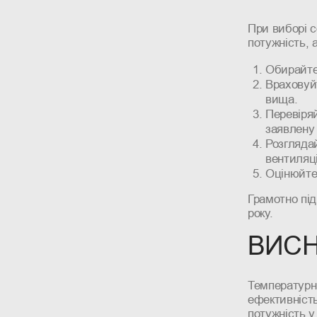
При виборі с
потужність, 
Обирайте 
Враховуйт
вища.
Перевіряй
заявлену 
Розглядай
вентиляц
Оцінюйте 
Грамотно під
року.
ВИС
Температурн
ефективність
потужність у