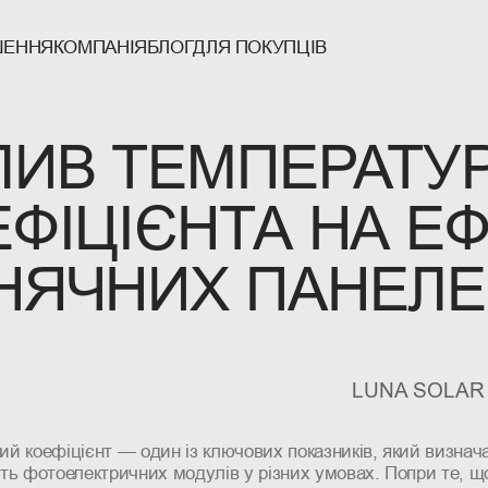
ШЕННЯ
КОМПАНІЯ
БЛОГ
ДЛЯ ПОКУПЦІВ
 ESS / BESS
И
ЛЯ ПРИВАТНОГО СЕКТОРУ
 БЕЗПЕРЕБІЙНОГО ЖИВЛЕННЯ
ЛЯ БІЗНЕС СЕКТОРУ
НА ЗАПИТАННЯ
АНЕЛІ
ЛЯ ДЕРЖАВНОГО СЕКТОРУ
КОНФІДЕНЦІЙНОСТІ
ЛИВ ТЕМПЕРАТУ
ЛЯ ЕЛЕКТРОМОБІЛІВ
ОРИ
ЛЯ ПАРТНЕРІВ
 СТАНЦІЇ
ЮЧІ
ЕФІЦІЄНТА НА Е
НЯЧНИХ ПАНЕЛ
LUNA SOLAR
й коефіцієнт — один із ключових показників, який визнач
ть фотоелектричних модулів у різних умовах. Попри те, щ