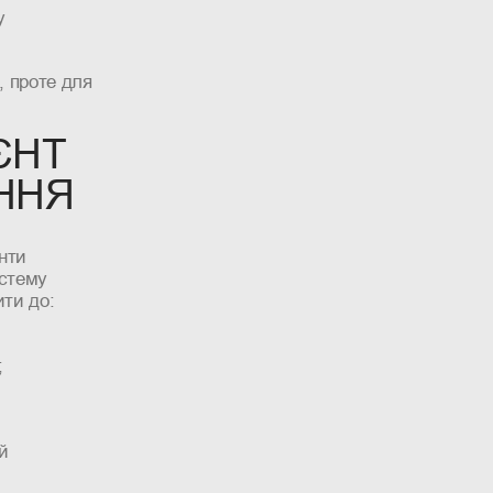
у
 проте для
ЄНТ
ННЯ
нти
истему
ити до:
;
й