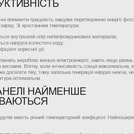
УКТИВНІСТЬ
чні елементи працюють завдяки перетворенню енергії фото
заряд. Зі зростанням температури:
ься внутрішній опір напівпровідникових матеріалів;
ься напруга холостого ходу;
фіцієнт корисної дії.
 панель виробляє менше електроенергії, навіть якщо рівень
високим. Влітку, коли інтенсивність сонця максимальна, 
же досягати піку, тому загальна генерація нерідко нижча, ні
атура оптимальна.
ПАНЕЛІ НАЙМЕНШЕ
ІВАЮТЬСЯ
одулів мають різний температурний коефіцієнт. Найпошире