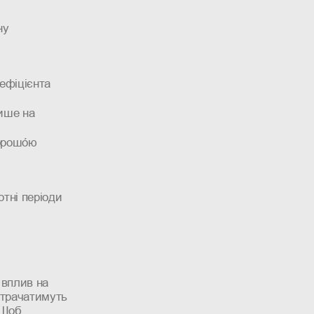
ну
оефіцієнта
лише на
орошо́ю
отні періоди
 вплив на
втрачатимуть
 Щоб