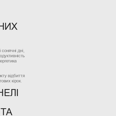
НИХ
 сонячні дні,
родуктивність
ергетика
кту відбиття
ових кірок.
НЕЛІ
НТА