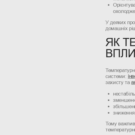
Орієнтув
охолодже
У деяких пр
домашніх ріш
ЯК Т
ВПЛИ
Температурн
системи:
ін
захисту та
а
нестабіль
зменшенн
збільшен
зниження
Тому важливо
температурн