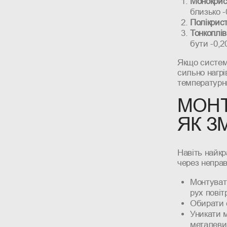
Монокрист
близько 
Полікрист
Тонкоплів
бути -0,2
Якщо систем
сильно нагр
температурн
МОНТ
ЯК З
Навіть найк
через непра
Монтувати
рух повіт
Обирати с
Уникати м
металеви