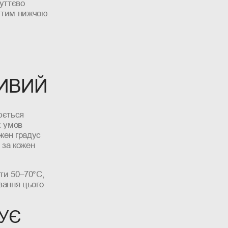
суттєво
, тим нижчою
ЛИВИЙ
юється
х умов
ожен градус
 за кожен
ти 50–70°C,
вання цього
УЄ