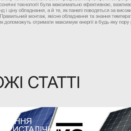
 сонячні технології була максимально ефективною, важлив
д і ціну обладнання, а й те, як панелі поводяться за висок
 Правильний монтаж, якісне обладнання та знання темпера
к допоможуть отримати максимум енергії в будь-яку пору 
ЖІ СТАТТІ
5
ВНЯННЯ
КРИСТАЛІЧНИХ