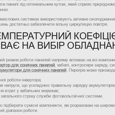
ати панелі під оптимальним кутом, який сприяє природном
нню.
омислових системах використовують активне охолодження,
ень достатньо забезпечити вільну циркуляцію повітря.
ЕМПЕРАТУРНИЙ КОЕФІЦІ
ВАЄ НА ВИБІР ОБЛАДНА
ий режим роботи панелей напряму впливає на всі компоне
вертор для сонячних панелей
, кабелі, контролери заряду, с
кумулятори для сонячних панелей
. Перегрів може призвод
ної роботи інвертора;
я напруги, що ускладнює правильну зарядку акумуляторів
ня втрат у кабельних мережах;
 загального строку служби фотовольтаїчної системи.
 підбирати сумісні компоненти, які розраховані на широки
ий діапазон роботи.