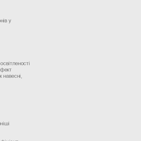
нів у
 освітленості
ефект
ж навесні,
ніші