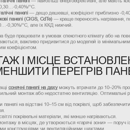
алічні панелі
— найбільш енергоефективні, але мають кое
-0,30…-0,40%/°C.
алічні панелі
— дещо дешевші, коефіцієнт приблизно -0,4
кові панелі (CIGS, CdTe)
— краще переносять нагрівання, п
0…-0,30%/°C, але їх ККД нижчий.
а буде працювати в умовах спекотного клімату або на пов
іваються, важливо придивитися до моделей із мінімальним
им коефіцієнтом.
АЖ І МІСЦЕ ВСТАНОВЛЕ
МЕНШИТИ ПЕРЕГРІВ ПАН
ращі
сонячні панелі на даху
можуть втрачати до 10–20% про
вильний монтаж або недостатню вентиляцію. Оптимальні р
 панелі на відстані 10–15 см від покрівлі, щоб забезпечит
ря.
вітлі покрівельні матеріали, які менше нагріваються.
онтажу в місцях, де утворюються «гарячі зони» — поруч і
ми конструкціями чи вентиляційними шахтами.