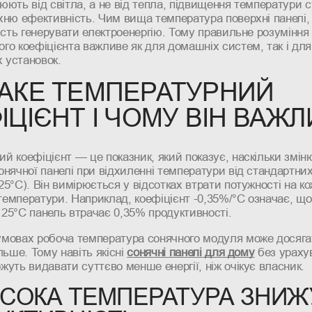
юють від світла, а не від тепла, підвищення температури 
їхню ефективність. Чим вища температура поверхні панелі
ність генерувати електроенергію. Тому правильне розуміння
го коефіцієнта важливе як для домашніх систем, так і для
 установок.
АКЕ ТЕМПЕРАТУРНИЙ
ІЦІЄНТ І ЧОМУ ВІН ВАЖ
й коефіцієнт — це показник, який показує, наскільки змін
онячної панелі при відхиленні температури від стандартни
25°C). Він вимірюється у відсотках втрати потужності на к
емператури. Наприклад, коефіцієнт -0,35%/°C означає, що
25°C панель втрачає 0,35% продуктивності.
умовах робоча температура сонячного модуля може досяга
ільше. Тому навіть якісні
сонячні панелі для дому
без ураху
жуть видавати суттєво менше енергії, ніж очікує власник.
ИСОКА ТЕМПЕРАТУРА ЗНИЖ