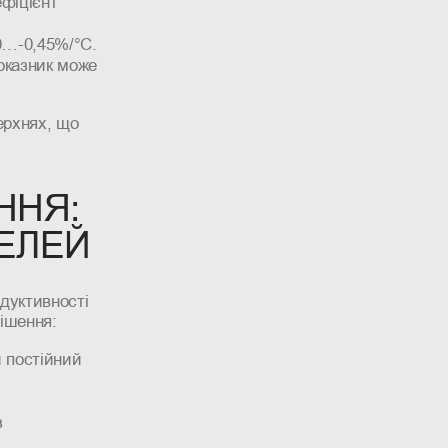
фіцієнт
0…-0,45%/°C.
оказник може
ерхнях, що
ННЯ:
ЕЛЕЙ
дуктивності
ішення:
и постійний
з