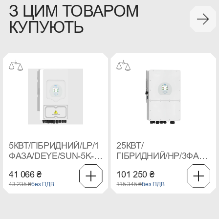
З ЦИМ ТОВАРОМ
КУПУЮТЬ
5КВТ/ГІБРИДНИЙ/LP/1
25КВТ/
ФАЗА/DEYE/SUN-5K-
ГІБРИДНИЙ/HP/3ФАЗИ/D
SG03LP1
25K-SG01HP3
41 066 ₴
101 250 ₴
43 235 ₴
без ПДВ
115 345 ₴
без ПДВ