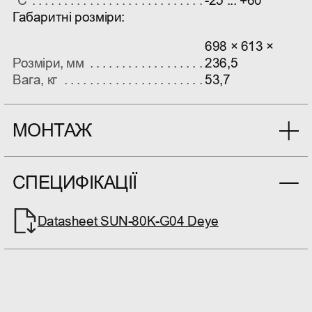
ºС
-25 ... +60
Габаритні розміри:
698 × 613 ×
Розміри, мм
236,5
Вага, кг
53,7
МОНТАЖ
Наша компанія має штат кваліфікованих
спеціалістів та надає послуги монтажу будь-
СПЕЦИФІКАЦІЇ
якої складності для всього асортименту нашого
сайту. Ціна розраховується під кожен об'єкт
Datasheet SUN-80K-G04 Deye
окремо.