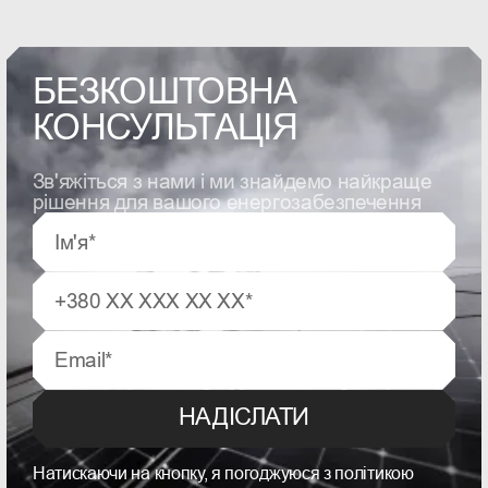
БЕЗКОШТОВНА
КОНСУЛЬТАЦІЯ
Зв'яжіться з нами і ми знайдемо найкраще
рішення для вашого енергозабезпечення
НАДІСЛАТИ
Натискаючи на кнопку, я погоджуюся з політикою