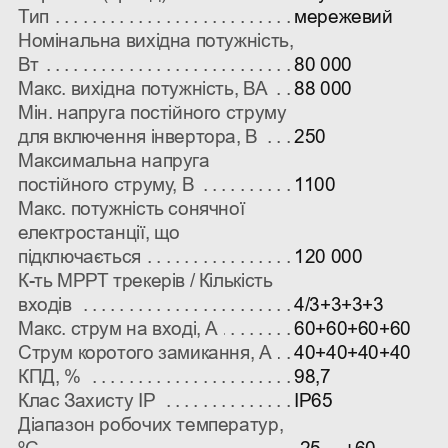
Тип
мережевий
Номінальна вихідна потужність,
Вт
80 000
Макс. вихідна потужність, ВА
88 000
Мін. напруга постійного струму
для включення інвертора, В
250
Максимальна напруга
постійного струму, В
1100
Макс. потужність сонячної
електростанції, що
підключається
120 000
К-ть МРРТ трекерів / Кількість
входів
4/3+3+3+3
Макс. струм на вході, А
60+60+60+60
Струм коротого замикання, А
40+40+40+40
КПД, %
98,7
Клас Захисту IP
IP65
Діапазон робочих температур,