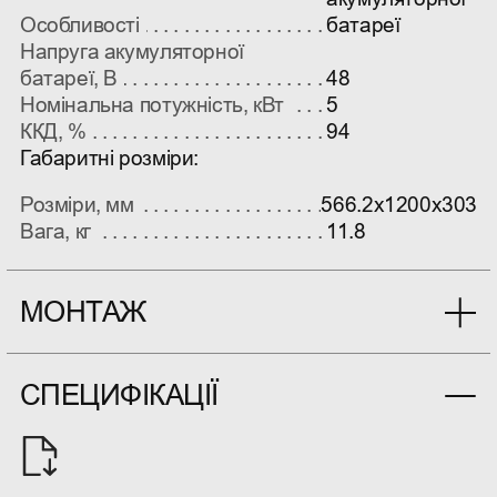
Особливості
батареї
Напруга акумуляторної
батареї, В
48
Номінальна потужність, кВт
5
ККД, %
94
Габаритні розміри:
Розміри, мм
566.2x1200x303
Вага, кг
11.8
МОНТАЖ
Наша компанія має штат кваліфікованих
спеціалістів та надає послуги монтажу будь-
СПЕЦИФІКАЦІЇ
якої складності для всього асортименту нашого
сайту. Ціна розраховується під кожен об'єкт
окремо.