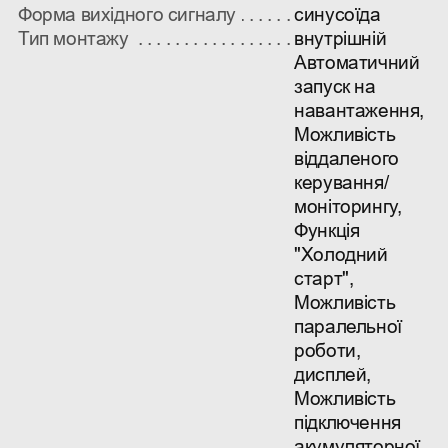
Форма вихідного сигналу
синусоїда
Тип монтажу
внутрішній
Автоматичний
запуск на
навантаження,
Можливість
віддаленого
керування/
моніторингу,
Функція
"Холодний
старт",
Можливість
паралельної
роботи,
дисплей,
Можливість
підключення
акумуляторної